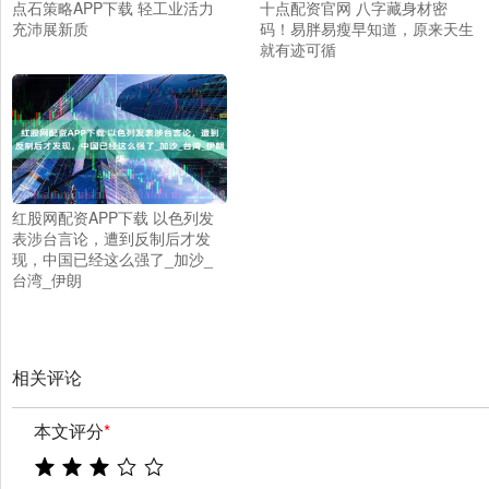
点石策略APP下载 轻工业活力
十点配资官网 八字藏身材密
充沛展新质
码！易胖易瘦早知道，原来天生
就有迹可循
红股网配资APP下载 以色列发
表涉台言论，遭到反制后才发
现，中国已经这么强了_加沙_
台湾_伊朗
相关评论
本文评分
*