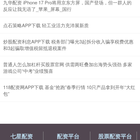
九华配资 iPhone 17 Pro将用京东方屏，国产登场，但一群人的
反应让我无语了_苹果_屏幕_国行
点石策略APP下载 轻工业活力充沛展新质
炒股配资利息APP下载 税务部门曝光3起拆分收入骗享税费优惠
和3起骗取增值税留抵退税案件
普通人怎么加杠杆买股票官网 供需两旺叠加出海势头强劲 多家
游戏公司“中考”业绩预喜
118配资网APP下载 基金“抢跑”春季行情 10只产品拿到开年“大红
包”
七星配资
配资平台
股票配资平台