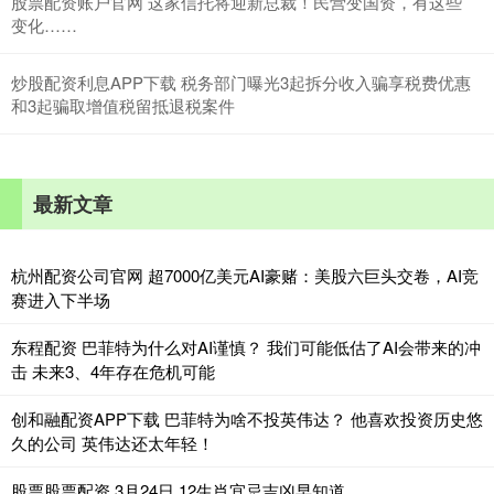
股票配资账户官网 这家信托将迎新总裁！民营变国资，有这些
变化……
炒股配资利息APP下载 税务部门曝光3起拆分收入骗享税费优惠
和3起骗取增值税留抵退税案件
最新文章
杭州配资公司官网 超7000亿美元AI豪赌：美股六巨头交卷，AI竞
赛进入下半场
东程配资 巴菲特为什么对AI谨慎？ 我们可能低估了AI会带来的冲
击 未来3、4年存在危机可能
创和融配资APP下载 巴菲特为啥不投英伟达？ 他喜欢投资历史悠
久的公司 英伟达还太年轻！
股票股票配资 3月24日 12生肖宜忌吉凶早知道