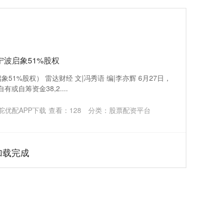
宁波启象51%股权
51%股权） 雷达财经 文|冯秀语 编|李亦辉 6月27日，
或自筹资金38,2....
驼优配APP下载
查看：
128
分类：
股票配资平台
加载完成