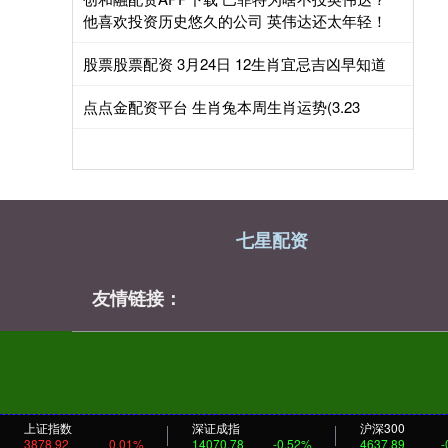
他喜欢投资历史悠久的公司 英伟达还太年轻！
股票股票配资 3月24日 12生肖宜忌吉凶早知道
点点金配资平台 生肖兔本周生肖运势(3.23
七星配资
友情链接：
上证指数
深证成指
沪深300
3878.92
0.01%
14070.78
-0.52%
4637.89
-