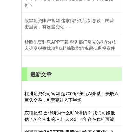
何？
股票配资账户官网 这家信托将迎新总裁！民营
变国资，有这些变化……
炒股配资利息APP下载 税务部门曝光3起拆分收
入骗享税费优惠和3起骗取增值税留抵退税案件
最新文章
杭州配资公司官网 超7000亿美元AI豪赌：美股六
巨头交卷，AI竞赛进入下半场
东程配资 巴菲特为什么对AI谨慎？ 我们可能低
估了AI会带来的冲击 未来3、4年存在危机可能
创和融配资APP下载 巴菲特为啥不投英伟达？